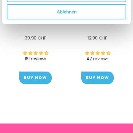
Ablehnen
bluu silvertrooper -
bluu cleanions -
Hygiene silver cloth
drinking bottle cleaner
Regular
Regular
39.90 CHF
12.90 CHF
price
price
161 reviews
47 reviews
BUY NOW
BUY NOW