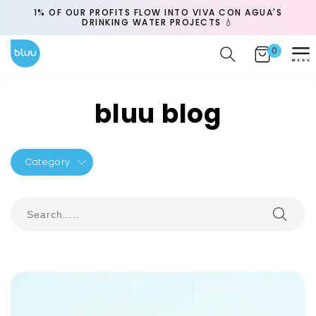
Skip to
CK
1% OF OUR PROFITS FLOW INTO VIVA CON AGUA'S
content
DRINKING WATER PROJECTS 💧
0
0
Cart
items
bluu blog
Category