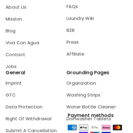
FAQs
About Us
Laundry Wiki
Mission
B2B
Blog
Press
Viva Con Agua
Affiliate
Contact
Jobs
General
Grounding Pages
Imprint
Organization
GTC
Washing Strips
Data Protection
Water Bottle Cleaner
Payment methods
Right Of Withdrawal
Dishwasher Tablets
Payment
Submit A Cancellation