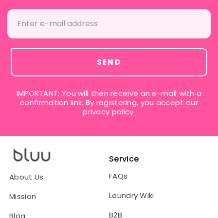
SEND
IMPORTANT: You will then receive an e-mail with a
confirmation link. By registering, you accept our
privacy policy.
Service
FAQs
About Us
Laundry Wiki
Mission
B2B
Blog