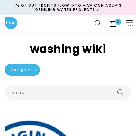
Skip to
CK
1% OF OUR PROFITS FLOW INTO VIVA CON AGUA'S
content
DRINKING WATER PROJECTS 💧
0
0
Cart
items
washing wiki
Category