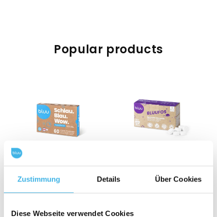
Popular products
bluu laundry sheets
bluufos – dishwasher
Zustimmung
Details
Über Cookies
Alpine freshness / 60
tablets
sheets
Diese Webseite verwendet Cookies
Regular
Regular