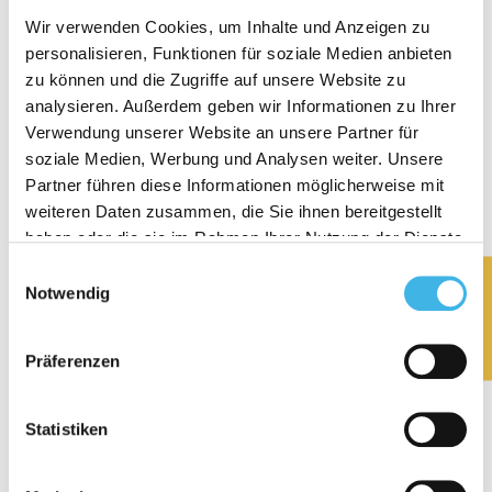
19.90 CHF
19.90 CHF
price
price
Wir verwenden Cookies, um Inhalte und Anzeigen zu
personalisieren, Funktionen für soziale Medien anbieten
3884 reviews
232 reviews
zu können und die Zugriffe auf unsere Website zu
analysieren. Außerdem geben wir Informationen zu Ihrer
Verwendung unserer Website an unsere Partner für
BUY NOW
soziale Medien, Werbung und Analysen weiter. Unsere
Partner führen diese Informationen möglicherweise mit
weiteren Daten zusammen, die Sie ihnen bereitgestellt
haben oder die sie im Rahmen Ihrer Nutzung der Dienste
gesammelt haben.
Einwilligungsauswahl
★ Reviews
Notwendig
Präferenzen
bluu silvertrooper -
bluu cleanions -
Statistiken
Hygiene silver cloth
drinking bottle cleaner