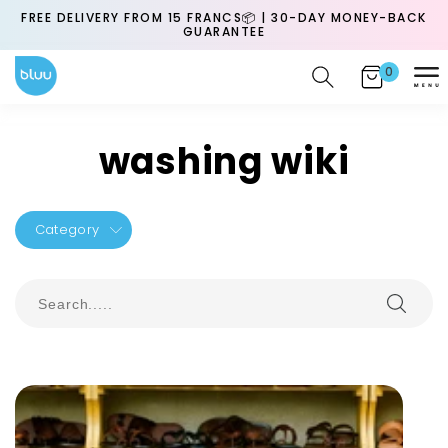
Skip to
H
FREE DELIVERY FROM 15 FRANCS📦 | 30-DAY MONEY-BACK
content
GUARANTEE
0
0
Cart
items
washing wiki
Category