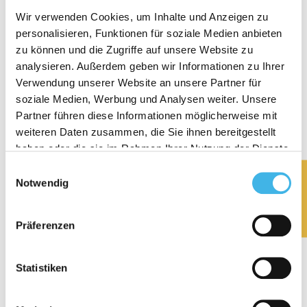
19.90 CHF
19.90 CHF
price
price
Wir verwenden Cookies, um Inhalte und Anzeigen zu
personalisieren, Funktionen für soziale Medien anbieten
3884 reviews
232 reviews
zu können und die Zugriffe auf unsere Website zu
analysieren. Außerdem geben wir Informationen zu Ihrer
Verwendung unserer Website an unsere Partner für
BUY NOW
soziale Medien, Werbung und Analysen weiter. Unsere
Partner führen diese Informationen möglicherweise mit
weiteren Daten zusammen, die Sie ihnen bereitgestellt
haben oder die sie im Rahmen Ihrer Nutzung der Dienste
gesammelt haben.
Einwilligungsauswahl
★ Reviews
Notwendig
Präferenzen
bluu silvertrooper -
bluu cleanions -
Statistiken
Hygiene silver cloth
drinking bottle cleaner