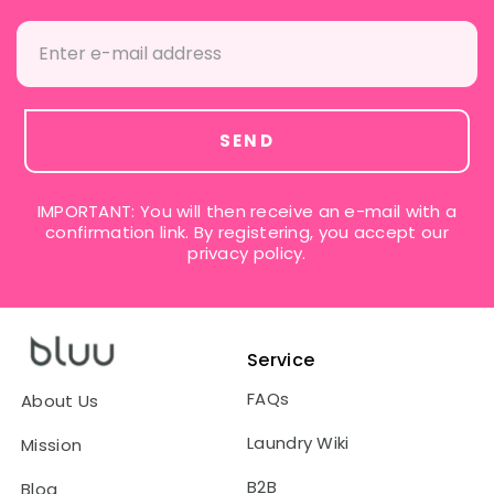
SEND
IMPORTANT: You will then receive an e-mail with a
confirmation link. By registering, you accept our
privacy policy.
Service
FAQs
About Us
Laundry Wiki
Mission
B2B
Blog