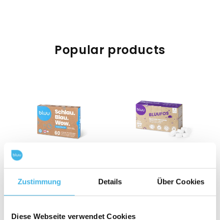
Popular products
bluu laundry sheets
bluufos – dishwasher
Zustimmung
Details
Über Cookies
Alpine freshness / 60
tablets
sheets
Diese Webseite verwendet Cookies
Regular
Regular