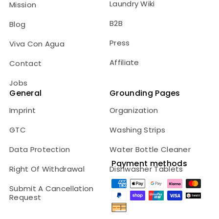
Laundry Wiki
Mission
B2B
Blog
Press
Viva Con Agua
Affiliate
Contact
Jobs
General
Grounding Pages
Imprint
Organization
GTC
Washing Strips
Data Protection
Water Bottle Cleaner
Payment methods
Right Of Withdrawal
Dishwasher Tablets
Payment
Submit A Cancellation
methods
Request