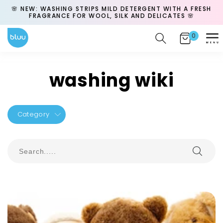
Skip to
🌸 NEW: WASHING STRIPS MILD DETERGENT WITH A FRESH
F
content
FRAGRANCE FOR WOOL, SILK AND DELICATES 🌸
0
0
Cart
items
washing wiki
Category