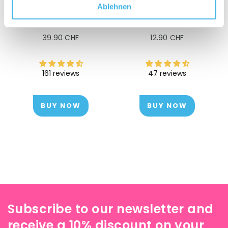
Hygiene silver cloth
drinking bottle cleaner
Ablehnen
Regular
Regular
39.90 CHF
12.90 CHF
price
price
161 reviews
47 reviews
BUY NOW
BUY NOW
Subscribe to our newsletter and
receive a 10% discount on your